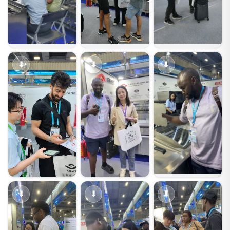
⬇
⬇
⬇
⬇
⬇
⬇