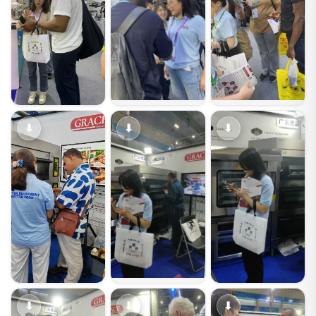
⬇
⬇
⬇
⬇
⬇
⬇