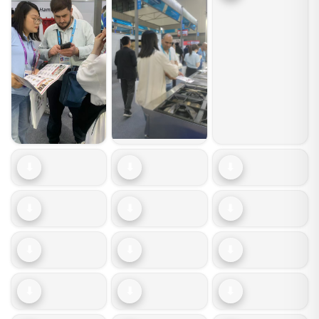
⬇
⬇
⬇
⬇
⬇
⬇
⬇
⬇
⬇
⬇
⬇
⬇