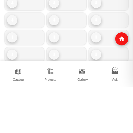
⬇
⬇
⬇
⬇
⬇
⬇
⬇
⬇
⬇
⬇
⬇
⬇
📖
🏗️
📸
🏭
⬇
⬇
⬇
Catalog
Projects
Gallery
Visit