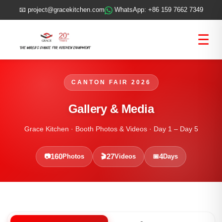
📧
project@gracekitchen.com
WhatsApp: +86 159 7662 7349
☰
CANTON FAIR 2026
Gallery & Media
Grace Kitchen · Booth Photos & Videos · Day 1 – Day 5
160
27
4
📷
Photos
🎬
Videos
📅
Days