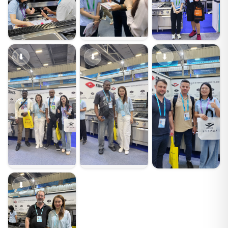
⬇
⬇
⬇
⬇