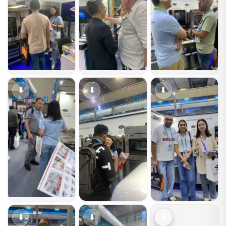
⬇
⬇
⬇
⬇
⬇
⬇