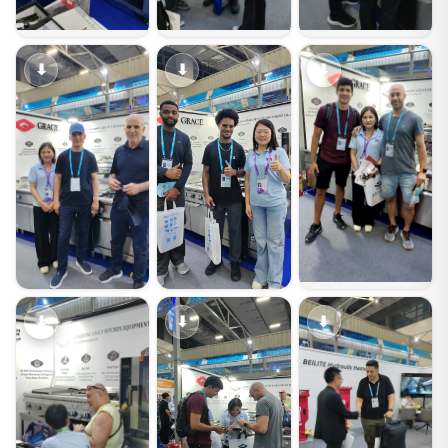
⬇
⬇
⬇
⬇
⬇
⬇