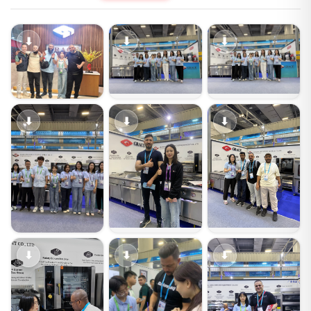
⬇
⬇
⬇
⬇
⬇
⬇
⬇
⬇
⬇